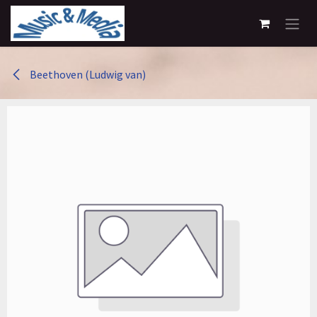
Overslaan naar inhoud
Beethoven (Ludwig van)