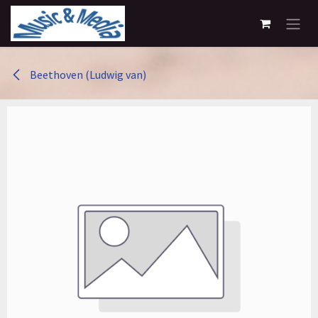
Overslaan naar inhoud
Beethoven (Ludwig van)