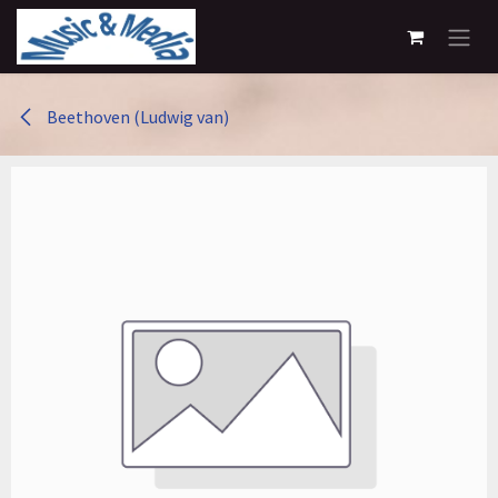
Overslaan naar inhoud
Beethoven (Ludwig van)