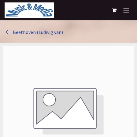
Overslaan naar inhoud
Beethoven (Ludwig van)