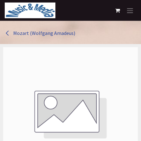
Overslaan naar inhoud
Mozart (Wolfgang Amadeus)