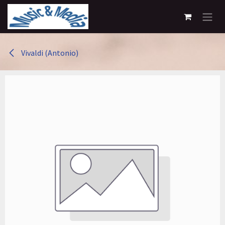
Overslaan naar inhoud
Vivaldi (Antonio)