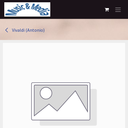
Overslaan naar inhoud
Vivaldi (Antonio)