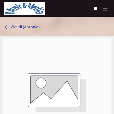
Overslaan naar inhoud
Vivaldi (Antonio)