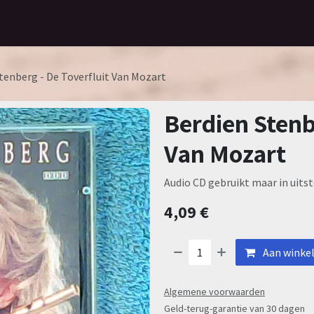
Home
Assortiment
Contact
tenberg - De Toverfluit Van Mozart
Berdien Stenb
Van Mozart
Audio CD gebruikt maar in uitst
4,09
€
Aan winke
Algemene voorwaarden
Geld-terug-garantie van 30 dagen