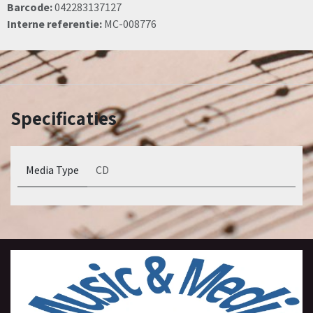
Barcode:
042283137127
Interne referentie:
MC-008776
Specificaties
Media Type
CD