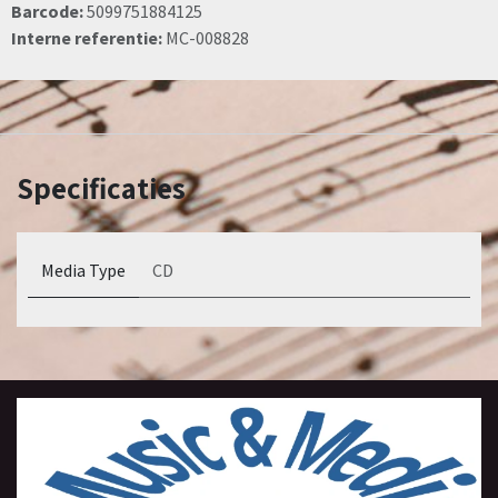
Barcode:
5099751884125
Interne referentie:
MC-008828
Specificaties
Media Type
CD