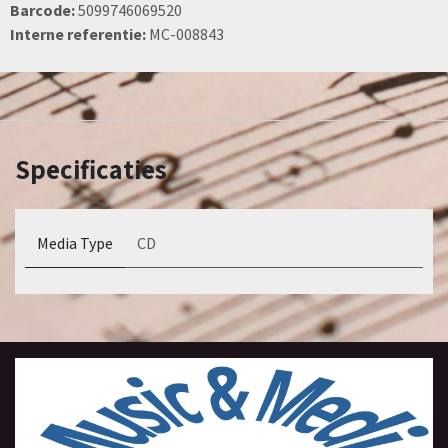
Barcode:
5099746069520
Interne referentie:
MC-008843
Specificaties
Media Type
CD