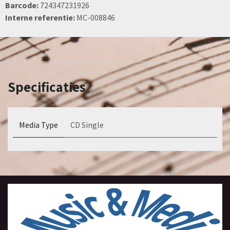
Barcode:
724347231926
Interne referentie:
MC-008846
Specificaties
Media Type
CD Single