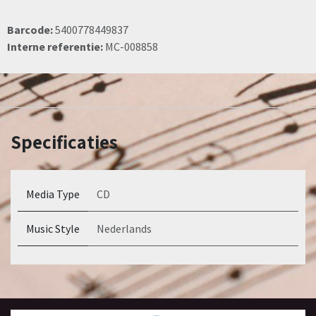
Barcode:
5400778449837
Interne referentie:
MC-008858
Specificaties
Media Type
CD
Music Style
Nederlands