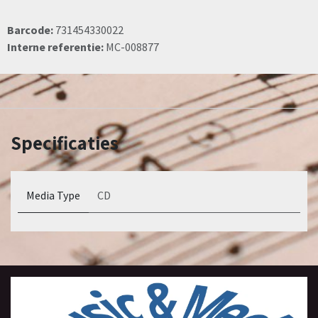
Barcode:
731454330022
Interne referentie:
MC-008877
Specificaties
Media Type
CD