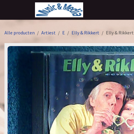
Overslaan naar inhoud
Alle producten
Artiest
E
Elly & Rikkert
Elly & Rikkert