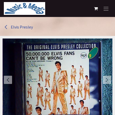
Overslaan naar inhoud
Elvis Presley