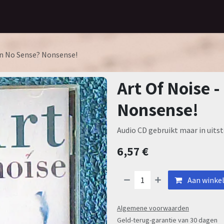
Home
Assortiment
Contact
 In No Sense? Nonsense!
Art Of Noise -
Nonsense!
Audio CD gebruikt maar in uitst
6,57
€
Aan winke
Algemene voorwaarden
Geld-terug-garantie van 30 dagen