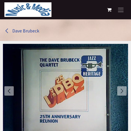
Overslaan naar inhoud
Dave Brubeck