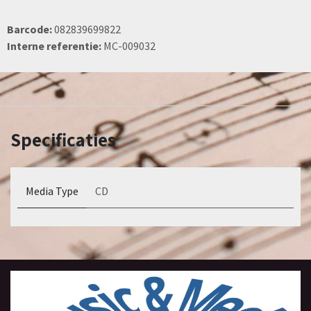
Barcode:
082839699822
Interne referentie:
MC-009032
Specificaties
Media Type
CD