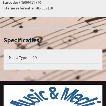
Barcode:
745099375720
Interne referentie:
MC-009118
Specificaties
Media Type
CD