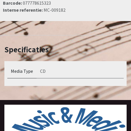
Barcode:
077778615323
Interne referentie:
MC-009182
Specificaties
Media Type
CD