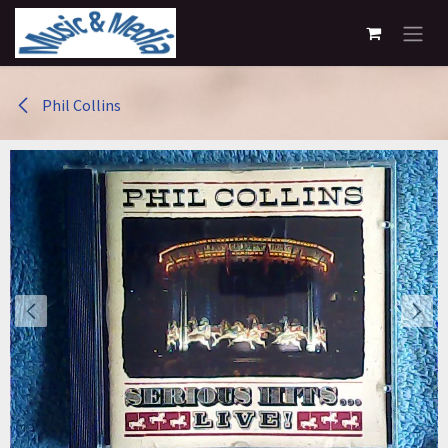
Overslaan naar inhoud
Phil Collins