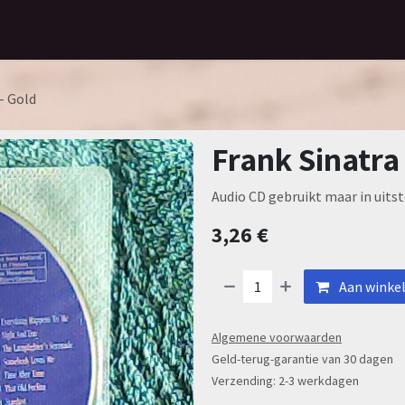
Home
Assortiment
Contact
- Gold
Frank Sinatra
Audio CD gebruikt maar in uitst
3,26
€
Aan winke
Algemene voorwaarden
Geld-terug-garantie van 30 dagen
Verzending: 2-3 werkdagen