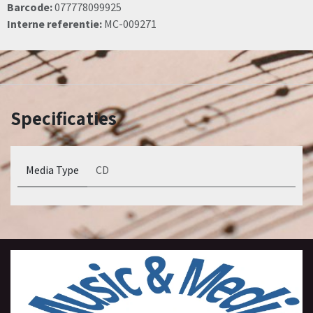
Barcode:
077778099925
Interne referentie:
MC-009271
Specificaties
Media Type
CD