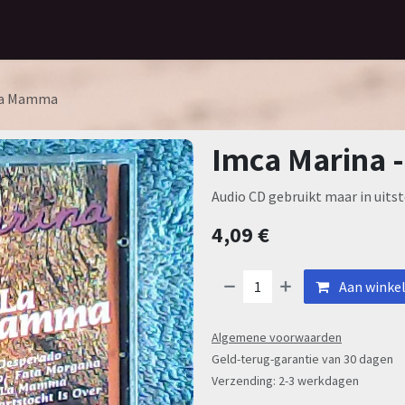
Home
Assortiment
Contact
 La Mamma
Imca Marina
Audio CD gebruikt maar in uitst
4,09
€
Aan winke
Algemene voorwaarden
Geld-terug-garantie van 30 dagen
Verzending: 2-3 werkdagen