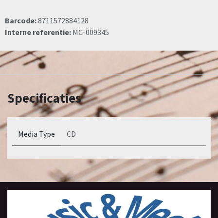
Barcode:
8711572884128
Interne referentie:
MC-009345
Specificaties
Media Type
CD