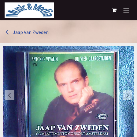
Overslaan naar inhoud
Jaap Van Zweden