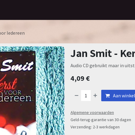
Home
Assortiment
Contact
oor Iedereen
Jan Smit - Ke
Audio CD gebruikt maar in uitst
4,09
€
Aan winke
Algemene voorwaarden
Geld-terug-garantie van 30 dagen
Verzending: 2-3 werkdagen