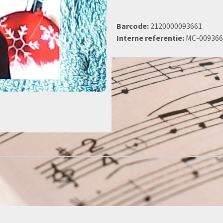
Barcode:
2120000093661
Interne referentie:
MC-009366