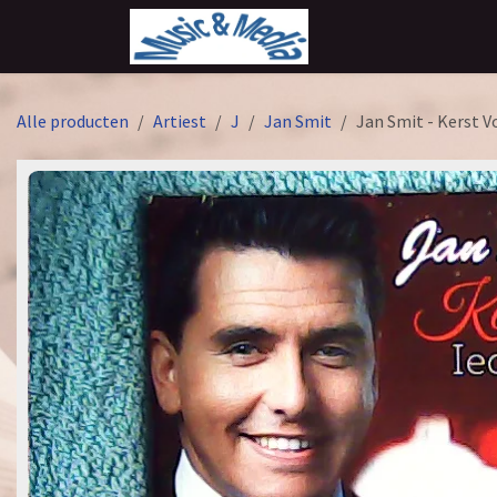
Overslaan naar inhoud
Alle producten
Artiest
J
Jan Smit
Jan Smit - Kerst V