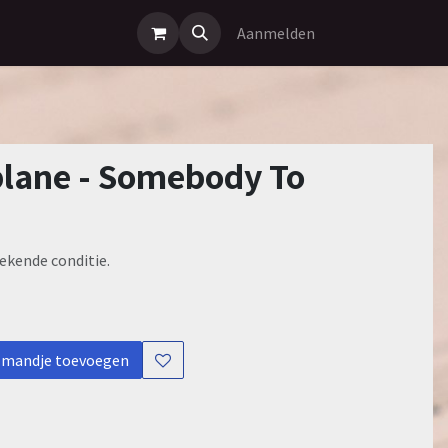
Aanmelden
plane - Somebody To
ekende conditie.
lmandje toevoegen