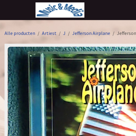
Overslaan naar inhoud
Alle producten
Artiest
J
Jefferson Airplane
Jefferso