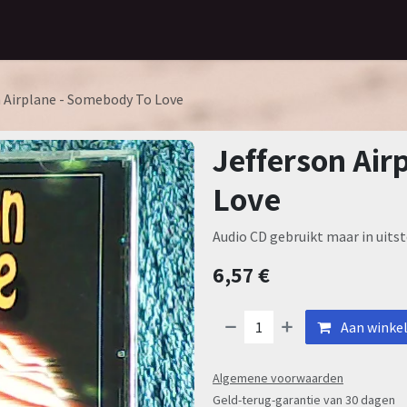
Home
Assortiment
Contact
n Airplane - Somebody To Love
Jefferson Air
Love
Audio CD gebruikt maar in uitst
6,57
€
Aan winke
Algemene voorwaarden
Geld-terug-garantie van 30 dagen