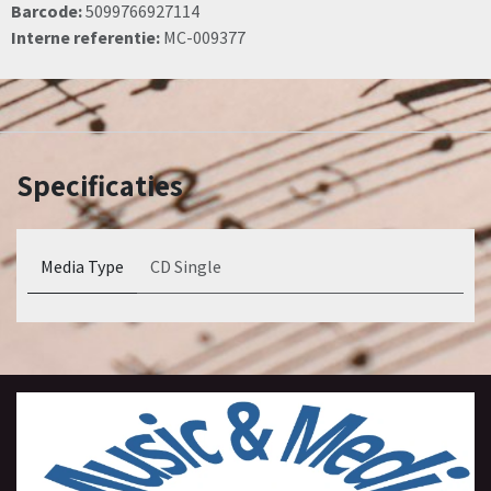
Barcode:
5099766927114
Interne referentie:
MC-009377
Specificaties
Media Type
CD Single