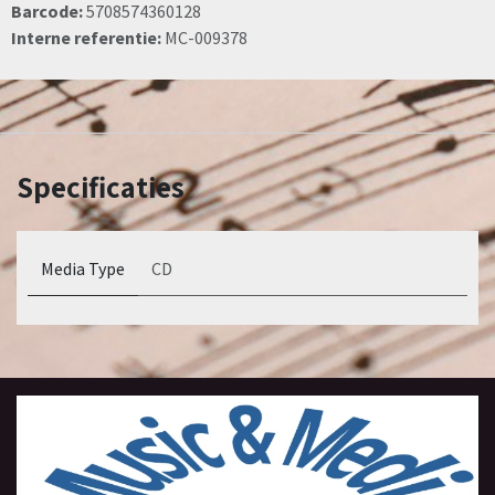
Barcode:
5708574360128
Interne referentie:
MC-009378
Specificaties
Media Type
CD