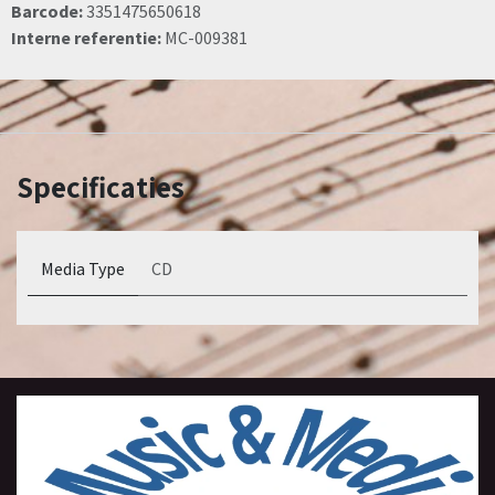
Barcode:
3351475650618
Interne referentie:
MC-009381
Specificaties
Media Type
CD