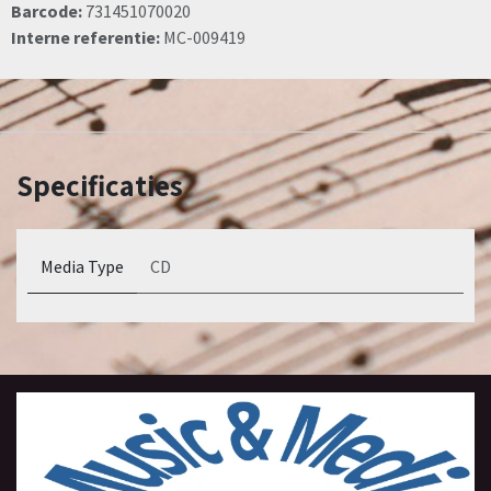
Barcode:
731451070020
Interne referentie:
MC-009419
Specificaties
Media Type
CD