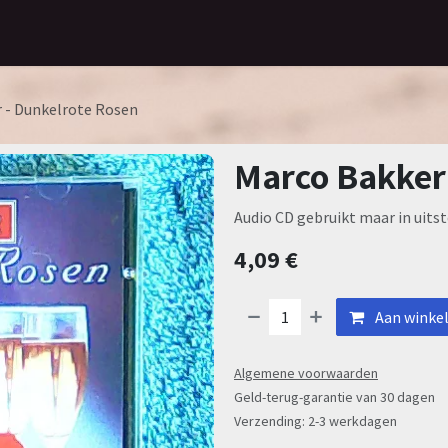
Home
Assortiment
Contact
 - Dunkelrote Rosen
Marco Bakker
Audio CD gebruikt maar in uitst
4,09
€
Aan winke
Algemene voorwaarden
Geld-terug-garantie van 30 dagen
Verzending: 2-3 werkdagen