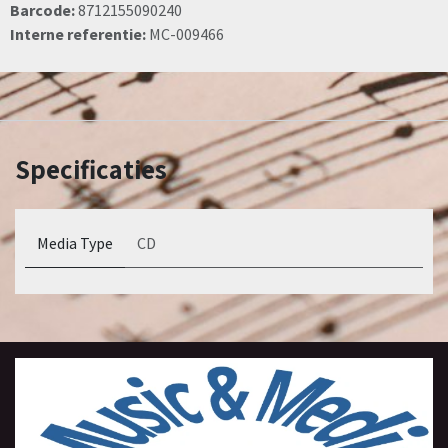
Barcode:
8712155090240
Interne referentie:
MC-009466
Specificaties
Media Type
CD