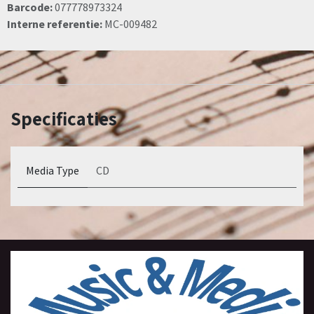
Barcode:
077778973324
Interne referentie:
MC-009482
Specificaties
Media Type
CD