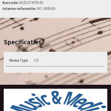
Barcode:
602527470542
Interne referentie:
MC-009505
Specificaties
Media Type
CD