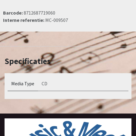
Barcode:
8712687719060
Interne referentie:
MC-009507
Specificaties
Media Type
CD