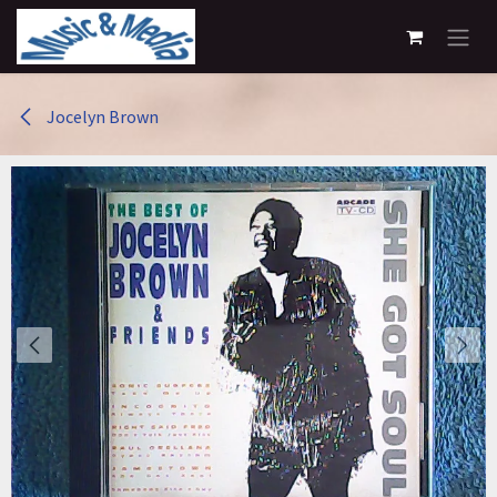
Overslaan naar inhoud
Jocelyn Brown