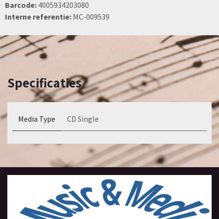
Barcode:
4005934203080
Interne referentie:
MC-009539
Specificaties
Media Type
CD Single