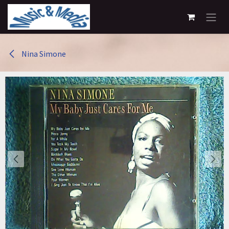
Overslaan naar inhoud
Nina Simone