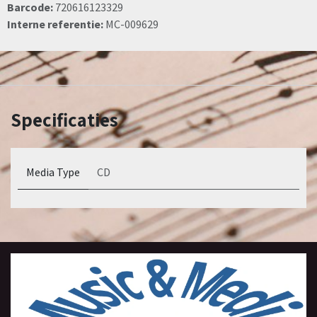
Barcode:
720616123329
Interne referentie:
MC-009629
Specificaties
Media Type
CD