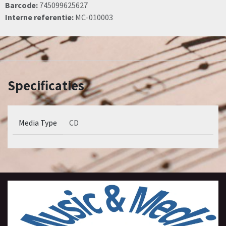
Barcode:
745099625627
Interne referentie:
MC-010003
Specificaties
Media Type
CD