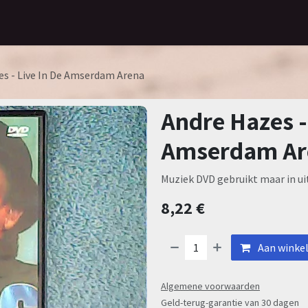
Home
Assortiment
Contact
es - Live In De Amserdam Arena
Andre Hazes -
Amserdam Ar
Muziek DVD gebruikt maar in ui
8,22
€
Aan winke
Algemene voorwaarden
Geld-terug-garantie van 30 dagen