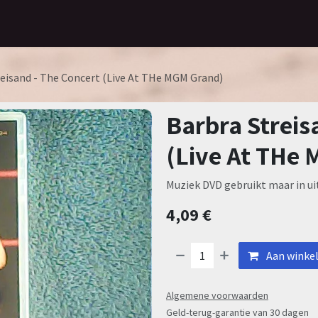
Home
Assortiment
Contact
reisand - The Concert (Live At THe MGM Grand)
Barbra Streis
(Live At THe
Muziek DVD gebruikt maar in ui
4,09
€
Aan winke
Algemene voorwaarden
Geld-terug-garantie van 30 dagen