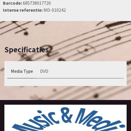
Barcode:
685738017720
Interne referentie:
MD-010242
Specificaties
Media Type
DVD