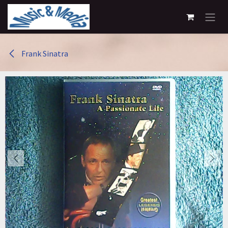
Overslaan naar inhoud
Frank Sinatra