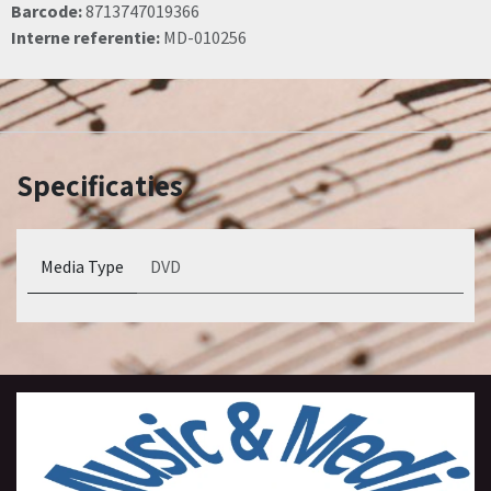
Barcode:
8713747019366
Interne referentie:
MD-010256
Specificaties
Media Type
DVD