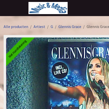
Overslaan naar inhoud
Alle producten
Artiest
G
Glennis Grace
Glennis Grace
Met Handtekening
Met Handtekening