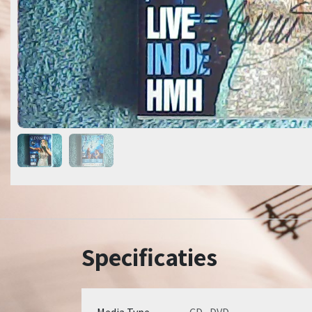
Specificaties
Media Type
CD
,
DVD