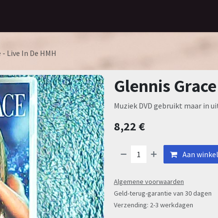
Home
Assortiment
Contact
 - Live In De HMH
Glennis Grace
Muziek DVD gebruikt maar in ui
8,22
€
Aan winke
Algemene voorwaarden
Geld-terug-garantie van 30 dagen
Verzending: 2-3 werkdagen