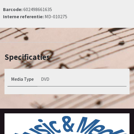
Barcode:
602498661635
Interne referentie:
MD-010275
Specificaties
Media Type
DVD