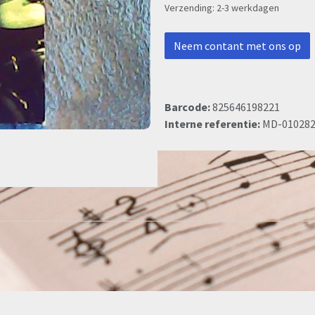
Verzending: 2-3 werkdagen
Neem contant met ons op
Barcode:
825646198221
Interne referentie:
MD-01028