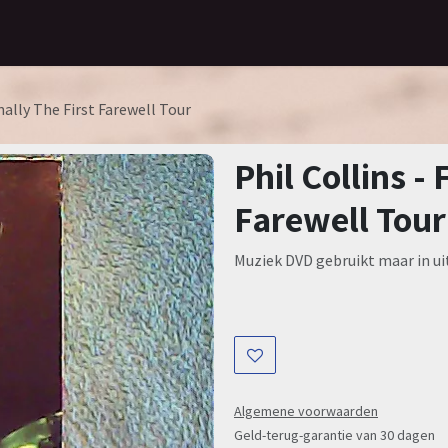
Home
Assortiment
Contact
inally The First Farewell Tour
Phil Collins - 
Farewell Tour
Muziek DVD gebruikt maar in ui
Algemene voorwaarden
Geld-terug-garantie van 30 dagen