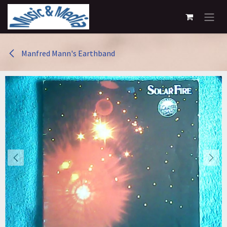
Overslaan naar inhoud
Manfred Mann's Earthband