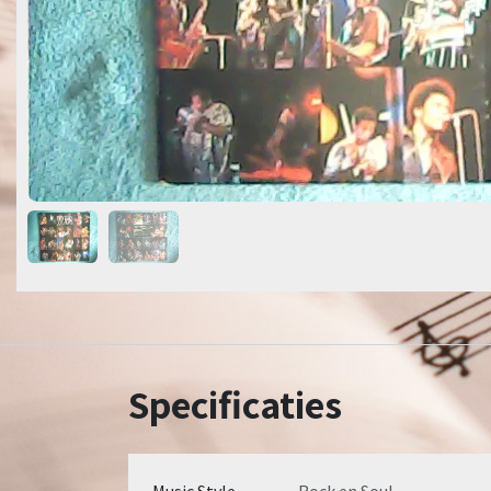
Specificaties
Music Style
Rock
en
Soul