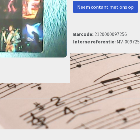
Neem contant met ons op
Barcode:
2120000097256
Interne referentie:
MV-009725